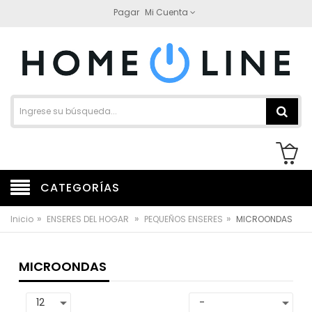
Pagar
Mi Cuenta
CATEGORÍAS
»
»
»
Inicio
ENSERES DEL HOGAR
PEQUEÑOS ENSERES
MICROONDAS
MICROONDAS