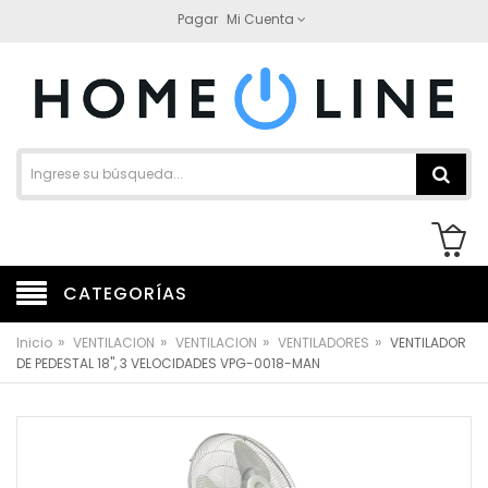
Pagar
Mi Cuenta
CATEGORÍAS
»
»
»
»
Inicio
VENTILACION
VENTILACION
VENTILADORES
VENTILADOR
DE PEDESTAL 18", 3 VELOCIDADES VPG-0018-MAN