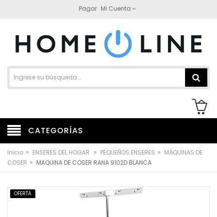
Pagar
Mi Cuenta
CATEGORÍAS
»
»
»
Inicio
ENSERES DEL HOGAR
PEQUEÑOS ENSERES
MÁQUINAS DE
»
COSER
MAQUINA DE COSER RANA 9102D BLANCA
OFERTA