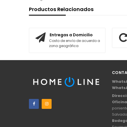
Productos Relacionados
Entregas a Domicilio
Costo de envío de acuerdo a
zona geográfica
CONT
Whats
Whats
Direcci
Oficina
poniente
Salvado
Bodega
Soyapa