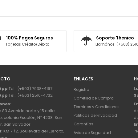
100% Pagos Seguros
Soporte Técnico
Tarjetas Crédito/Débito
Llamános: (+503) 251
ACTO
ENLACES
H
App
Tel.: (+503) 7938-4197
L
Registro
App
Tel.: (+503) 2510-4732
S
Carretilla de Compra
ones:
En
Términos y Condiciones
:
83 Avenida norte y 15 calle
de
Políticas de Privacidad
, colonia Escalón, Nº 4238, San
d
r, San Salvador
Garantías
E
:
KM 71/2, Boulevard del Ejercito,
P
Aviso de Seguridad
ngo