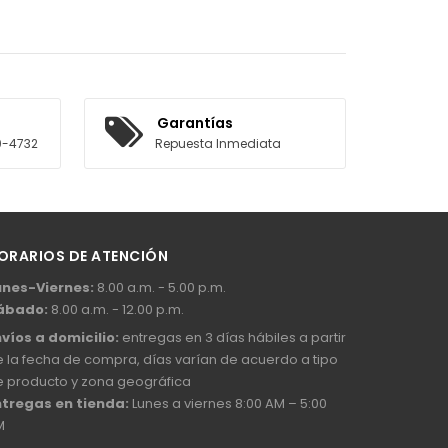
Garantías
0-4732
Repuesta Inmediata
ORARIOS DE ATENCIÓN
unes-Viernes:
8.00 a.m. - 5.00 p.m.
ábado:
8.00 a.m. - 12.00 p.m.
víos a domicilio:
entregas en 3 días hábiles a partir
 la fecha de compra, días varían de acuerdo a tipo
e producto y zona geográfica
ntregas en tienda:
Lunes a viernes 8:00 AM – 5:00
M