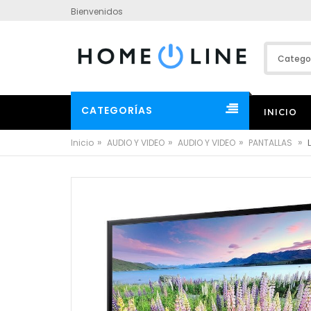
Bienvenidos
CATEGORÍAS
INICIO
»
»
»
»
Inicio
AUDIO Y VIDEO
AUDIO Y VIDEO
PANTALLAS